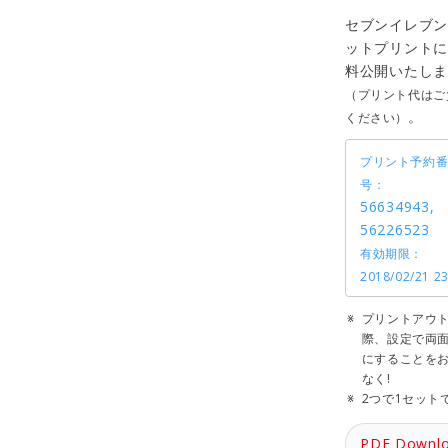
セブンイレブン
ットプリントに
料公開いたしま
（プリント代はご
。
ください）
プリント予約
号：
56634943,
56226523
有効期限：
2018/02/21 23
プリントアウ
際、設定で両
にすることを
なく!
2つで1セット
PDF Downl