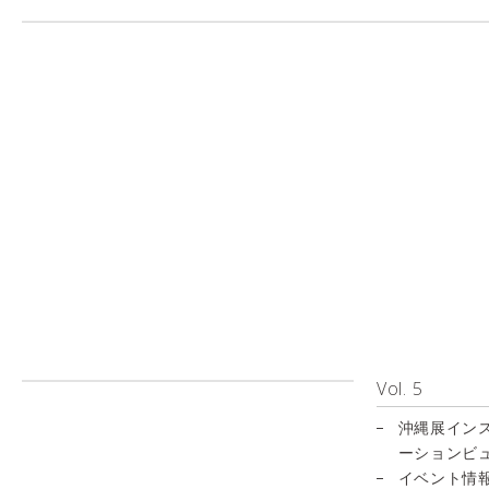
Vol. 5
沖縄展イン
ーションビ
イベント情